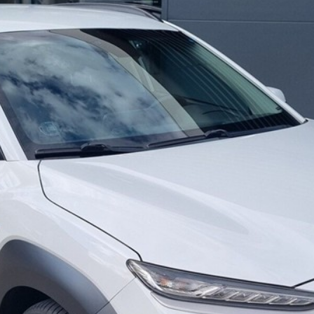
ok værksted
dan arbejder vi
j en kundebil
toriserede
rdele
ft til
mmerdæk
elser
rcondition rens
lplejepakker
emsetjek
æk
rårsklargøring
lgkonservering
asbehandling
atis
rvicerådgivning
ramisk coating
kforsegling
stbeskyttelse