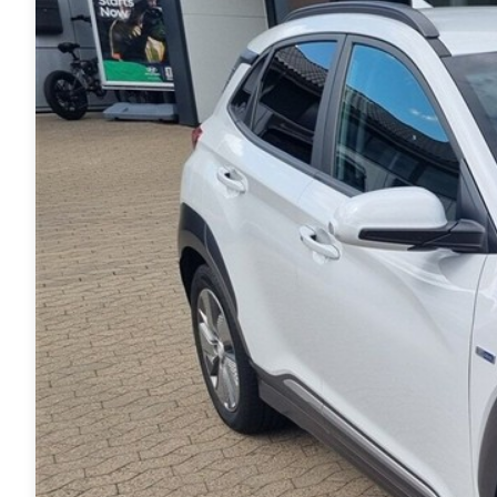
Anmeldelser
A4
Skiferie i elbil
Bo
Privatleasing
A5
20 års fødselsdag
Så
Kampagner
A6
Sommerferie med elbil
Le
Qashqai
A7
Besøg vores
Au
Modeller
A8
guideunivers
Bilguiden
Se
fo
Anmeldelser
Q2
vores videoguides og
Ski
Privatleasing
Q3
gennemgange af nye
so
Kampagner
Q4 e-tron
biler på vores youtube-
Yd
X-Trail
Q5
kanal Bilguiden.
Ai
Modeller
Q7
Bi
Anmeldelser
S3
Br
Privatleasing
SQ5
D
Kampagner
SQ7
Fo
OMODA
e-tron
Fæ
5 EV
TT
Gl
Modeller
S5
Gr
Anmeldelser
RS6
se
Privatleasing
BMW
Ke
Kampagner
Se alle BMW
La
JAECOO
Elbil
Ru