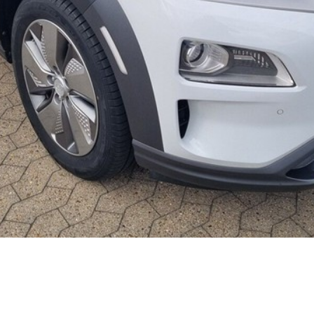
kkerhedstjek
ODA
yghedsservice 5+
oring
nsgennemgang
deimprægnering
ader på bilen
kliste, når
aden er sket
tis lånebil ved
ade
å buler og ridser
ørre skader på
en
enslag og
eskift
ide til dæk
t om dæk
nterdæk
mmerdæk
lårsdæk