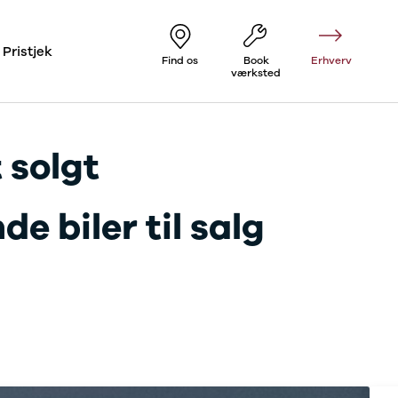
Pristjek
Find os
Book
Erhverv
værksted
 solgt
e biler til salg