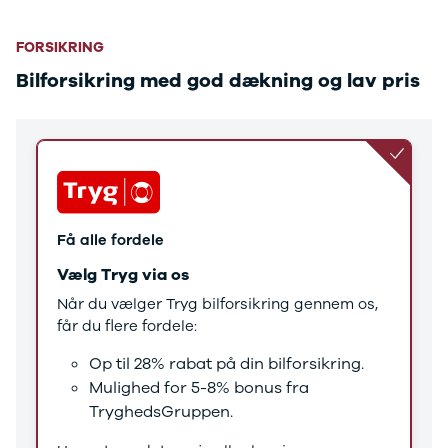
Tucson
Santa Fe
Jaguar
FORSIKRING
Se alle
Bilforsikring med god dækning og lav pris
Jaguar
E-Pace
XE
Iveco
Se alle Iveco
Daily
Kia
Få alle fordele
Se alle Kia
Elbil
Vælg Tryg via os
Picanto
Når du vælger Tryg bilforsikring gennem os,
Ceed
får du flere fordele:
Niro
Rio
Op til 28% rabat på din bilforsikring.
e-Niro
Mulighed for 5-8% bonus fra
Optima
TryghedsGruppen.
Sorento
Sportage