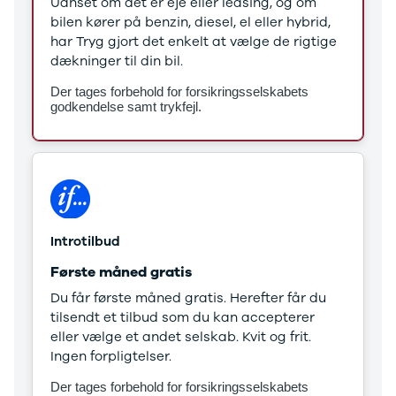
Uanset om det er eje eller leasing, og om
Stonic
bilen kører på benzin, diesel, el eller hybrid,
Venga
har Tryg gjort det enkelt at vælge de rigtige
XCeed
dækninger til din bil.
EV6
Der tages forbehold for forsikringsselskabets
ProCeed
godkendelse samt trykfejl.
EV9
EV3
EV4
Land Rover
Se alle Land
Rover
Range Rover
Introtilbud
Sport
Lexus
Første måned gratis
Se alle Lexus
Du får første måned gratis. Herefter får du
CT200h
tilsendt et tilbud som du kan accepterer
Mazda
eller vælge et andet selskab. Kvit og frit.
Se alle
Ingen forpligtelser.
Mazda
Elbil
Der tages forbehold for forsikringsselskabets