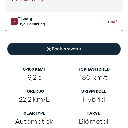
Vis lånevilkår
Ladeløsning
420d
We
til plug-in
420i
Bo
hybrid
430i
Fin
Tilvælg
Tilpas
Ladeguide til
Z4
bil
Tryg Forsikring
elbil
5-serie
we
Webshop
520d
sto
530d
uds
530e
til 
Book prøvetur
X5
iX
640i
0-100 KM/T
TOPHASTIGHED
i4
9,2 s
180 km/t
530i
BYD
FORBRUG
DRIVMIDDEL
Se alle BYD
22,2 km/L
Hybrid
Elbil
Atto 3
Han
GEARTYPE
FARVE
Citroën
Automatisk
Blåmetal
Se alle