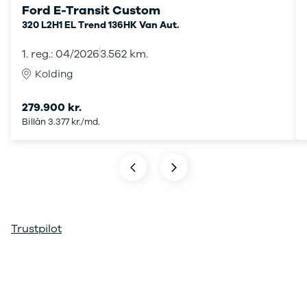
Ford E-Transit Custom
ARIYA
320 L2H1 EL Trend 136HK Van Aut.
Qashqai
MICRA
1. reg.: 04/2026
3.562 km.
Note
Kolding
Juke
X-Trail
Pulsar
279.900 kr.
Navara
Billån 3.377 kr./md.
NV300
e-NV300
LEAF
Townstar
Opel
Se alle Opel
Elbil
Trustpilot
Adam
Karl
Corsa
Corsa-e
Astra