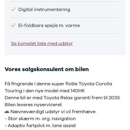
Sandero og
Digital instrumentering
Sandero
Stepway
El-foldbare spejle m. varme
Sandero
Stepway
Duster
Se komplet liste med udstyr
Dokker
Lodgy og
Lodgy
Stepway
Vores salgskonsulent om bilen
Lodgy
Stepway
Jogger
Få fingrende i denne super flotte Toyota Corolla
Logan og
Touring i den nye model med 140HK
Logan
Denne bil er med Toyota Relax garanti frem til 2033.
Stepway
Bilen leveres nyserviceret
Logan
🚗 Nævneværdigt udstyr vi vil fremhæve:
Stepway
- Stor skærm m. org. navigation
DS
- Adaptiv fartpilot m. lane assist
Se alle DS