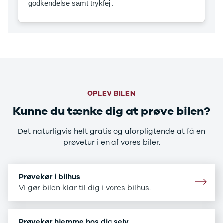
godkendelse samt trykfejl.
CX-5
CX-30
CX-3
2
3
6
MX-30
MX-5
CX-60
OPLEV BILEN
Mercedes
Kunne du tænke dig at prøve bilen?
Se alle
Mercedes
Det naturligvis helt gratis og uforpligtende at få en
Elbil
prøvetur i en af vores biler.
A-klasse
A180 d
A200
Prøvekør i bilhus
A200 d
Vi gør bilen klar til dig i vores bilhus.
B180 d
B180
B200
Prøvekør hjemme hos dig selv