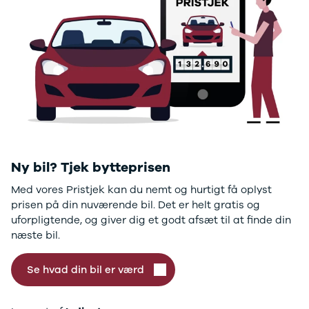
GLC250 d
GLC300
GLC300 de
GLC300 e
GLC350 d
GLC350 e
EQA-klasse
EQC400
Sprinter 314
Sprinter 317
Sprinter 319
Ny bil? Tjek bytteprisen
Vito 111
Med vores Pristjek kan du nemt og hurtigt få oplyst
Vito 114
prisen på din nuværende bil. Det er helt gratis og
Vito 116
uforpligtende, og giver dig et godt afsæt til at finde din
C300 de
næste bil.
B250 e
EQE300
GLE400 d
Se hvad din bil er værd
C200 d
EQB350