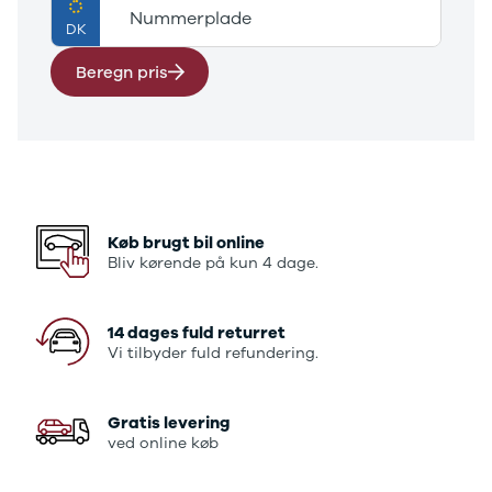
E-Transit
Nummerplade
DK
350 L3 Van
Honda
Beregn pris
Se alle
Honda
Civic
Jazz
Accord
CR-V
Hyundai
Køb brugt bil online
Se alle
Bliv kørende på kun 4 dage.
Hyundai
Elbil
Ioniq
14 dages fuld returret
Ioniq 5
Vi tilbyder fuld refundering.
Ioniq 6
Kona
Gratis levering
i10
ved online køb
i20
i30