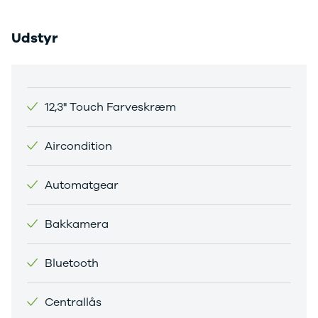
Citroën
C1
Udstyr
C3
C3 Picasso
ë-C4
C4
C4 Cactus
12,3" Touch Farveskræm
C4
SpaceTourer
Aircondition
C5 Aircross
Jumper 33
Jumper 35
Automatgear
Cupra
Se alle
Bakkamera
Cupra
Elbil
Born
Bluetooth
Dacia
Se alle Dacia
Centrallås
Elbil
Spring