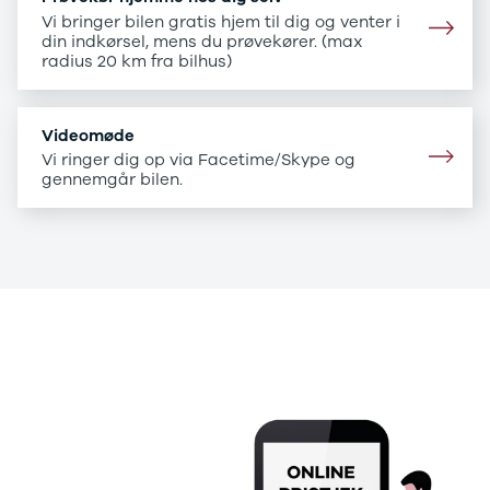
B200 d
Vi bringer bilen gratis hjem til dig og venter i
C-klasse
din indkørsel, mens du prøvekører. (max
C200
radius 20 km fra bilhus)
C220 d
C250
C300 e
Videomøde
C350 e
Vi ringer dig op via Facetime/Skype og
C43
gennemgår bilen.
C63
CLA200
CLA220 d
CLA45
E-klasse
E220
E220 d
.
E300 de
.
E350 d
E400
E55
GLA200
GLA250 e