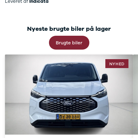
Leveret af
Indicata
C220
MG
Se alle MG
CT200h
Nyeste brugte biler på lager
Elbil
ZS
Brugte biler
Mini
Se alle Mini
Elbil
Cooper
NYHED
Cooper SE
Cooper S
Mitsubishi
Se alle
Mitsubishi
Outlander
Space Star
Nissan
Se alle
Nissan
Elbil