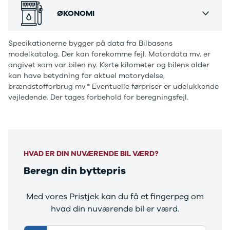
række bilmærker på vores store moderne værksted
Ranger
og med et hus der rummer mere end 38.000 m2. - Så
ØKONOMI
Ranger
kan du ALTID regne med at få seriøs rådgivning og
Raptor
service - alt under samme tag. Vi tilbyder markedets
S-Max
Specikationerne bygger på data fra Bilbasens
bedste SERVICEAFTALER, mulighed for udvidet GO
modelkatalog. Der kan forekomme fejl. Motordata mv. er
Transit
SAFE garanti og FINANSIERING både med og uden
angivet som var bilen ny. Kørte kilometer og bilens alder
Courier
udbetaling til attraktive lave renter.
kan have betydning for aktuel motorydelse,
Transit
Øvrig beskrivelse:
brændstofforbrug mv.* Eventuelle førpriser er udelukkende
Connect
vejledende. Der tages forbehold for beregningsfejl.
Farve - Sophistograu Brillanteffekt Metallic, Veganza
Transit
Perforiert Und Gesteppt Schwarz, 12V udtag, Android
Custom
Transit 350
Auto, Apple CarPlay, Aut. nedblændeligt bakspejl,
L2 Van
Bluetooth, DAB radio, Digital instrumentering,
Transit 350
Elektrisk bagklap, El-foldbare spejle m. varme, El-
HVAD ER DIN NUVÆRENDE BIL VÆRD?
L3 Van
håndbremse, Elruder for/bag, Fjernbetjent centrallås,
Transit 350
Beregn din byttepris
Håndfri telefon, Infocenter, Kørecomputer,
L3 Chassis
Regnsensor, Servo, Touch Skærm, Udvendig
Transit 350
Med vores Pristjek kan du få et fingerpeg om
temperaturmåler, USB-C stik, 18" Alufælge, Tagræling,
L4 Chassis
hvad din nuværende bil er værd.
Ambiente belysning, Armlæn for/bag, Højdejusterbart
E-Transit
førersæde, Højdejusterbart passagersæde,
350 L2 Van