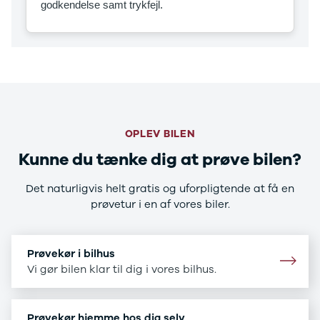
godkendelse samt trykfejl.
CX-5
CX-30
CX-3
2
3
6
MX-30
MX-5
CX-60
OPLEV BILEN
Mercedes
Kunne du tænke dig at prøve bilen?
Se alle
Mercedes
Det naturligvis helt gratis og uforpligtende at få en
Elbil
prøvetur i en af vores biler.
A-klasse
A180 d
A200
Prøvekør i bilhus
A200 d
Vi gør bilen klar til dig i vores bilhus.
B180 d
B180
B200
Prøvekør hjemme hos dig selv