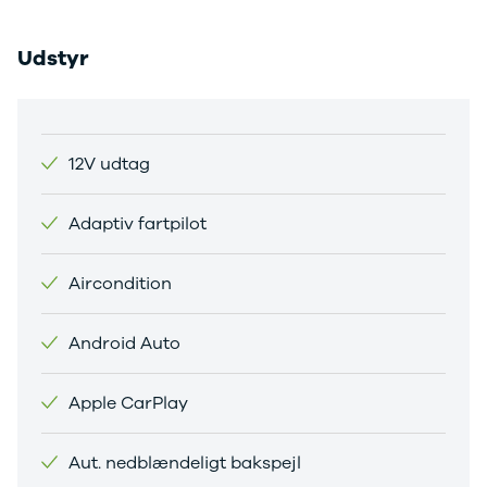
Citroën
C1
Udstyr
C3
C3 Picasso
ë-C4
C4
C4 Cactus
12V udtag
C4
SpaceTourer
Adaptiv fartpilot
C5 Aircross
Jumper 33
Jumper 35
Aircondition
Cupra
Se alle
Android Auto
Cupra
Elbil
Born
Apple CarPlay
Dacia
Se alle Dacia
Aut. nedblændeligt bakspejl
Elbil
Spring