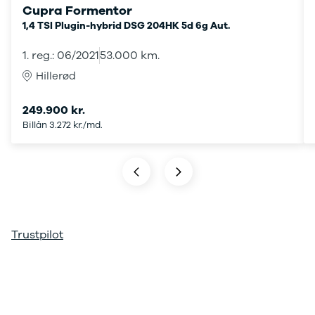
Cupra Formentor
ARIYA
1,4 TSI Plugin-hybrid DSG 204HK 5d 6g Aut.
Qashqai
MICRA
1. reg.: 06/2021
53.000 km.
Note
Hillerød
Juke
X-Trail
Pulsar
249.900 kr.
Navara
Billån 3.272 kr./md.
NV300
e-NV300
LEAF
Townstar
Opel
Se alle Opel
Elbil
Trustpilot
Adam
Karl
Corsa
Corsa-e
Astra