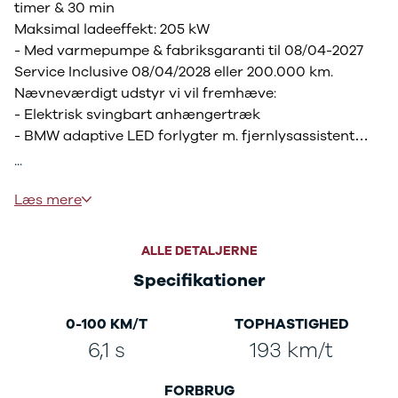
timer & 30 min
3
Maksimal ladeeffekt: 205 kW
3 Crossback
- Med varmepumpe & fabriksgaranti til 08/04-2027
5
7 Crossback
Service Inclusive 08/04/2028 eller 200.000 km.
Fiat
Nævneværdigt udstyr vi vil fremhæve:
Se alle Fiat
- Elektrisk svingbart anhængertræk
Elbil
- BMW adaptive LED forlygter m. fjernlysassistent
500
- Adaptiv fartpilot (Driving Assistant Plus)
...
500C
- Delvist el indst. forsæder
500L
- Hifi Loudspeaker System Harman Kardon
Læs mere
500L Wagon
- M-Sport in- & eksteriør inkl. shadow line & M-Sport
Panda
Suspension
500e
ALLE DETALJERNE
- Navigation inkl. Connectedpackage Professional I &
500X
Specifikationer
skiltegenkendelse
Tipo
Doblo Cargo
- Blindvinkelassistent & vejbaneassistent
0-100 KM/T
TOPHASTIGHED
Ducato 33
- Bakkamera m. parkeringsassistent &
Ducato 35
6,1 s
193 km/t
parkeringssensor for/bag
Talento
- 2-zonet klimaanlæg m. sædevarme for
Ford
FORBRUG
- M-Sport multifunktionslædderat m. varme