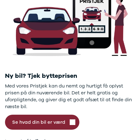
GLC250 d
GLC300
GLC300 de
GLC300 e
GLC350 d
GLC350 e
EQA-klasse
EQC400
Sprinter 314
Sprinter 317
Sprinter 319
Ny bil? Tjek bytteprisen
Vito 111
Med vores Pristjek kan du nemt og hurtigt få oplyst
Vito 114
prisen på din nuværende bil. Det er helt gratis og
Vito 116
uforpligtende, og giver dig et godt afsæt til at finde din
C300 de
næste bil.
B250 e
EQE300
GLE400 d
Se hvad din bil er værd
C200 d
EQB350