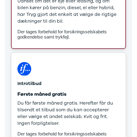
Uanset om det er eje eller leasing, og om
Stonic
bilen kører på benzin, diesel, el eller hybrid,
Venga
har Tryg gjort det enkelt at vælge de rigtige
XCeed
dækninger til din bil.
EV6
Der tages forbehold for forsikringsselskabets
ProCeed
godkendelse samt trykfejl.
EV9
EV3
EV4
Land Rover
Se alle Land
Rover
Range Rover
Introtilbud
Sport
Lexus
Første måned gratis
Se alle Lexus
Du får første måned gratis. Herefter får du
CT200h
tilsendt et tilbud som du kan accepterer
Mazda
eller vælge et andet selskab. Kvit og frit.
Se alle
Ingen forpligtelser.
Mazda
Elbil
Der tages forbehold for forsikringsselskabets