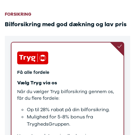
Tucson
Santa Fe
Jaguar
FORSIKRING
Se alle
Bilforsikring med god dækning og lav pris
Jaguar
E-Pace
XE
Iveco
Se alle Iveco
Daily
Kia
Få alle fordele
Se alle Kia
Elbil
Vælg Tryg via os
Picanto
Når du vælger Tryg bilforsikring gennem os,
Ceed
får du flere fordele:
Niro
Rio
Op til 28% rabat på din bilforsikring.
e-Niro
Mulighed for 5-8% bonus fra
Optima
TryghedsGruppen.
Sorento
Sportage