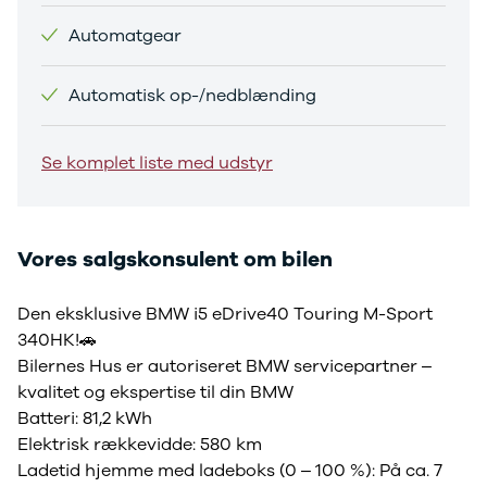
Sandero og
Automatgear
Sandero
Stepway
Automatisk op-/nedblænding
Sandero
Stepway
Duster
Se komplet liste med udstyr
Dokker
Lodgy og
Lodgy
Stepway
Vores salgskonsulent om bilen
Lodgy
Stepway
Jogger
Den eksklusive BMW i5 eDrive40 Touring M-Sport
Logan og
340HK!🚗
Logan
Bilernes Hus er autoriseret BMW servicepartner –
Stepway
kvalitet og ekspertise til din BMW
Logan
Batteri: 81,2 kWh
Stepway
Elektrisk rækkevidde: 580 km
DS
Ladetid hjemme med ladeboks (0 – 100 %): På ca. 7
Se alle DS