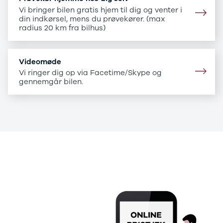
B200 d
Vi bringer bilen gratis hjem til dig og venter i
C-klasse
din indkørsel, mens du prøvekører. (max
C200
radius 20 km fra bilhus)
C220 d
C250
C300 e
Videomøde
C350 e
Vi ringer dig op via Facetime/Skype og
C43
gennemgår bilen.
C63
CLA200
CLA220 d
CLA45
E-klasse
E220
E220 d
.
E300 de
.
E350 d
E400
E55
GLA200
GLA250 e