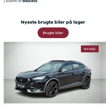
Leveret af
Indicata
C220
MG
Se alle MG
CT200h
Nyeste brugte biler på lager
Elbil
ZS
Brugte biler
Mini
Se alle Mini
Elbil
Cooper
NYHED
Cooper SE
Cooper S
Mitsubishi
Se alle
Mitsubishi
Outlander
Space Star
Nissan
Se alle
Nissan
Elbil