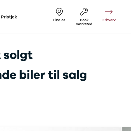
Pristjek
Find os
Book
Erhverv
værksted
 solgt
e biler til salg