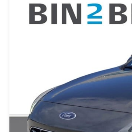
Anmeldelser
A4
Skiferie i elbil
Bo
Privatleasing
A5
20 års fødselsdag
Så
Kampagner
A6
Sommerferie med elbil
Le
Qashqai
A7
Besøg vores
Au
Modeller
A8
guideunivers
Bilguiden
Se
fo
Anmeldelser
Q2
vores videoguides og
Ski
Privatleasing
Q3
gennemgange af nye
so
Kampagner
Q4 e-tron
biler på vores youtube-
Yd
X-Trail
Q5
kanal Bilguiden.
Ai
Modeller
Q7
Bi
Anmeldelser
S3
Br
Privatleasing
SQ5
D
Kampagner
SQ7
Fo
OMODA
e-tron
Fæ
5 EV
TT
Gl
Modeller
S5
Gr
Anmeldelser
RS6
se
Privatleasing
BMW
Ke
Kampagner
Se alle BMW
La
JAECOO
Elbil
Ru