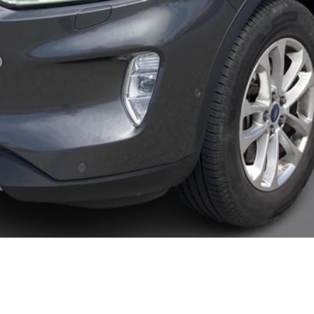
kkerhedstjek
ODA
yghedsservice 5+
oring
nsgennemgang
deimprægnering
ader på bilen
kliste, når
aden er sket
tis lånebil ved
ade
å buler og ridser
ørre skader på
en
enslag og
eskift
ide til dæk
t om dæk
nterdæk
mmerdæk
lårsdæk