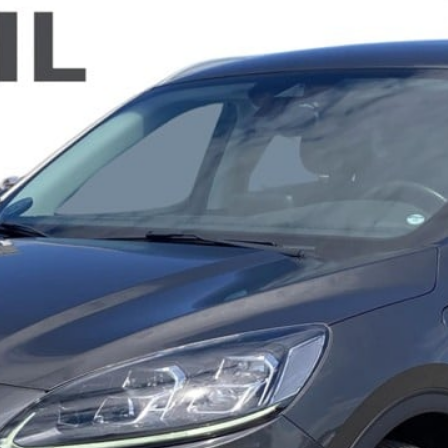
ok værksted
dan arbejder vi
j en kundebil
toriserede
rdele
ft til
mmerdæk
elser
rcondition rens
lplejepakker
emsetjek
æk
rårsklargøring
lgkonservering
asbehandling
atis
rvicerådgivning
ramisk coating
kforsegling
stbeskyttelse