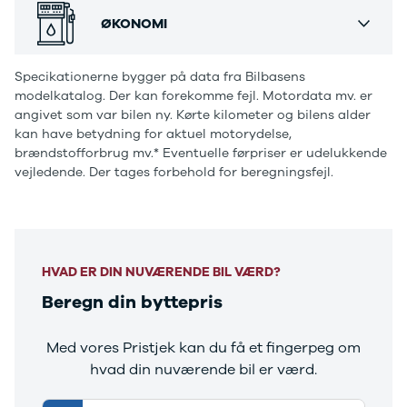
Ranger
ØKONOMI
Ranger
Raptor
S-Max
Specikationerne bygger på data fra Bilbasens
modelkatalog. Der kan forekomme fejl. Motordata mv. er
Transit
angivet som var bilen ny. Kørte kilometer og bilens alder
Courier
kan have betydning for aktuel motorydelse,
Transit
brændstofforbrug mv.* Eventuelle førpriser er udelukkende
Connect
vejledende. Der tages forbehold for beregningsfejl.
Transit
Custom
Transit 350
L2 Van
Transit 350
HVAD ER DIN NUVÆRENDE BIL VÆRD?
L3 Van
Transit 350
Beregn din byttepris
L3 Chassis
Transit 350
Med vores Pristjek kan du få et fingerpeg om
L4 Chassis
hvad din nuværende bil er værd.
E-Transit
350 L2 Van