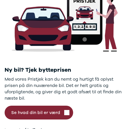
GLC250 d
GLC300
GLC300 de
GLC300 e
GLC350 d
GLC350 e
EQA-klasse
EQC400
Sprinter 314
Sprinter 317
Sprinter 319
Ny bil? Tjek bytteprisen
Vito 111
Med vores Pristjek kan du nemt og hurtigt få oplyst
Vito 114
prisen på din nuværende bil. Det er helt gratis og
Vito 116
uforpligtende, og giver dig et godt afsæt til at finde din
C300 de
næste bil.
B250 e
EQE300
GLE400 d
Se hvad din bil er værd
C200 d
EQB350