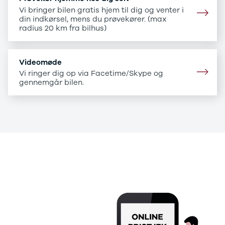
B200 d
Vi bringer bilen gratis hjem til dig og venter i
C-klasse
din indkørsel, mens du prøvekører. (max
C200
radius 20 km fra bilhus)
C220 d
C250
C300 e
Videomøde
C350 e
Vi ringer dig op via Facetime/Skype og
C43
gennemgår bilen.
C63
CLA200
CLA220 d
CLA45
E-klasse
E220
E220 d
.
E300 de
.
E350 d
E400
E55
GLA200
GLA250 e