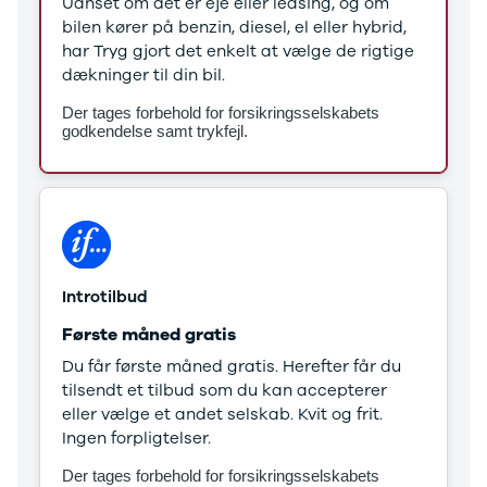
Uanset om det er eje eller leasing, og om
Stonic
bilen kører på benzin, diesel, el eller hybrid,
Venga
har Tryg gjort det enkelt at vælge de rigtige
XCeed
dækninger til din bil.
EV6
Der tages forbehold for forsikringsselskabets
ProCeed
godkendelse samt trykfejl.
EV9
EV3
EV4
Land Rover
Se alle Land
Rover
Range Rover
Introtilbud
Sport
Lexus
Første måned gratis
Se alle Lexus
Du får første måned gratis. Herefter får du
CT200h
tilsendt et tilbud som du kan accepterer
Mazda
eller vælge et andet selskab. Kvit og frit.
Se alle
Ingen forpligtelser.
Mazda
Elbil
Der tages forbehold for forsikringsselskabets