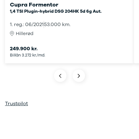
Cupra Formentor
ARIYA
1,4 TSI Plugin-hybrid DSG 204HK 5d 6g Aut.
Qashqai
MICRA
1. reg.: 06/2021
53.000 km.
Note
Hillerød
Juke
X-Trail
Pulsar
249.900 kr.
Navara
Billån 3.272 kr./md.
NV300
e-NV300
LEAF
Townstar
Opel
Se alle Opel
Elbil
Trustpilot
Adam
Karl
Corsa
Corsa-e
Astra