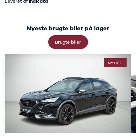
Leveret af
Indicata
C220
MG
Se alle MG
CT200h
Nyeste brugte biler på lager
Elbil
ZS
Brugte biler
Mini
Se alle Mini
Elbil
Cooper
NYHED
Cooper SE
Cooper S
Mitsubishi
Se alle
Mitsubishi
Outlander
Space Star
Nissan
Se alle
Nissan
Elbil