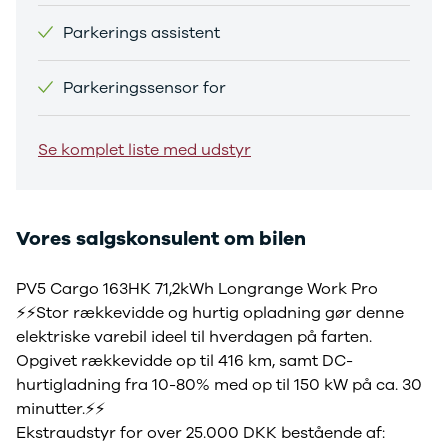
Sandero og
Parkerings assistent
Sandero
Stepway
Parkeringssensor for
Sandero
Stepway
Duster
Se komplet liste med udstyr
Dokker
Lodgy og
Lodgy
Stepway
Vores salgskonsulent om bilen
Lodgy
Stepway
Jogger
PV5 Cargo 163HK 71,2kWh Longrange Work Pro
Logan og
⚡⚡Stor rækkevidde og hurtig opladning gør denne
Logan
elektriske varebil ideel til hverdagen på farten.
Stepway
Opgivet rækkevidde op til 416 km, samt DC-
Logan
hurtigladning fra 10-80% med op til 150 kW på ca. 30
Stepway
minutter.⚡⚡
DS
Ekstraudstyr for over 25.000 DKK bestående af:
Se alle DS