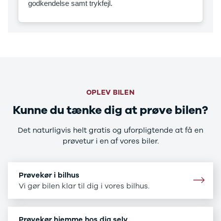
godkendelse samt trykfejl.
CX-5
CX-30
CX-3
2
3
6
MX-30
MX-5
CX-60
OPLEV BILEN
Mercedes
Kunne du tænke dig at prøve bilen?
Se alle
Mercedes
Det naturligvis helt gratis og uforpligtende at få en
Elbil
prøvetur i en af vores biler.
A-klasse
A180 d
A200
Prøvekør i bilhus
A200 d
Vi gør bilen klar til dig i vores bilhus.
B180 d
B180
B200
Prøvekør hjemme hos dig selv