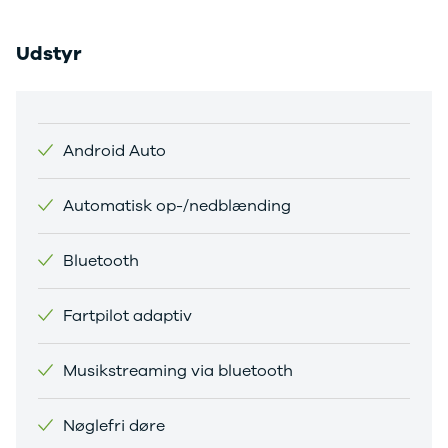
Citroën
C1
Udstyr
C3
C3 Picasso
ë-C4
C4
C4 Cactus
Android Auto
C4
SpaceTourer
Automatisk op-/nedblænding
C5 Aircross
Jumper 33
Jumper 35
Bluetooth
Cupra
Se alle
Fartpilot adaptiv
Cupra
Elbil
Born
Musikstreaming via bluetooth
Dacia
Se alle Dacia
Nøglefri døre
Elbil
Spring