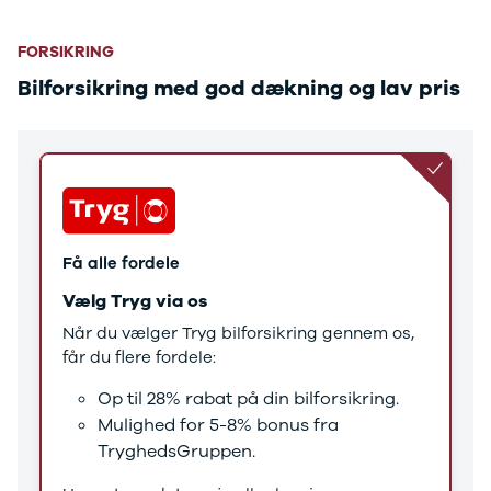
Tucson
Santa Fe
Jaguar
FORSIKRING
Se alle
Bilforsikring med god dækning og lav pris
Jaguar
E-Pace
XE
Iveco
Se alle Iveco
Daily
Kia
Få alle fordele
Se alle Kia
Elbil
Vælg Tryg via os
Picanto
Når du vælger Tryg bilforsikring gennem os,
Ceed
får du flere fordele:
Niro
Rio
Op til 28% rabat på din bilforsikring.
e-Niro
Mulighed for 5-8% bonus fra
Optima
TryghedsGruppen.
Sorento
Sportage