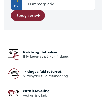
E-Transit
Nummerplade
DK
350 L3 Van
Honda
Beregn pris
Se alle
Honda
Civic
Jazz
Accord
CR-V
Hyundai
Køb brugt bil online
Se alle
Bliv kørende på kun 4 dage.
Hyundai
Elbil
Ioniq
14 dages fuld returret
Ioniq 5
Vi tilbyder fuld refundering.
Ioniq 6
Kona
Gratis levering
i10
ved online køb
i20
i30