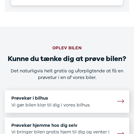
CX-5
CX-30
CX-3
2
3
6
MX-30
OPLEV BILEN
MX-5
CX-60
Kunne du tænke dig at prøve bilen?
Mercedes
Se alle
Det naturligvis helt gratis og uforpligtende at få en
Mercedes
prøvetur i en af vores biler.
Elbil
A-klasse
A180 d
Prøvekør i bilhus
A200
Vi gør bilen klar til dig i vores bilhus.
A200 d
B180 d
B180
Prøvekør hjemme hos dig selv
B200
Vi bringer bilen gratis hjem til dig og venter i