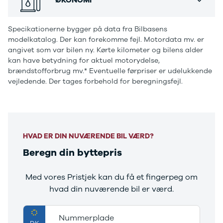
Ranger
Ranger
Specikationerne bygger på data fra Bilbasens
Raptor
modelkatalog. Der kan forekomme fejl. Motordata mv. er
S-Max
angivet som var bilen ny. Kørte kilometer og bilens alder
Transit
kan have betydning for aktuel motorydelse,
Courier
brændstofforbrug mv.* Eventuelle førpriser er udelukkende
Transit
vejledende. Der tages forbehold for beregningsfejl.
Connect
Transit
Custom
Transit 350
L2 Van
HVAD ER DIN NUVÆRENDE BIL VÆRD?
Transit 350
Beregn din byttepris
L3 Van
Transit 350
L3 Chassis
Med vores Pristjek kan du få et fingerpeg om
Transit 350
hvad din nuværende bil er værd.
L4 Chassis
E-Transit
350 L2 Van
Nummerplade