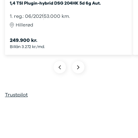
1,4 TSI Plugin-hybrid DSG 204HK 5d 6g Aut.
ARIYA
Qashqai
1. reg.: 06/2021
53.000 km.
MICRA
Hillerød
Note
Juke
249.900 kr.
X-Trail
Billån 3.272 kr./md.
Pulsar
Navara
NV300
e-NV300
LEAF
Townstar
Opel
Trustpilot
Se alle Opel
Elbil
Adam
Karl
Corsa
Corsa-e
Astra