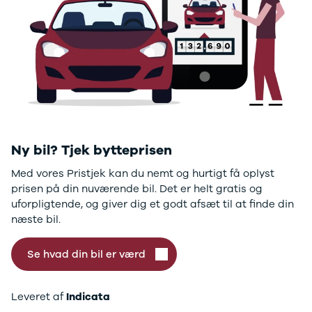
GLC250 d
GLC300
GLC300 de
GLC300 e
GLC350 d
GLC350 e
EQA-klasse
EQC400
Sprinter 314
Sprinter 317
Ny bil? Tjek bytteprisen
Sprinter 319
Med vores Pristjek kan du nemt og hurtigt få oplyst
Vito 111
prisen på din nuværende bil. Det er helt gratis og
Vito 114
uforpligtende, og giver dig et godt afsæt til at finde din
Vito 116
næste bil.
C300 de
B250 e
Se hvad din bil er værd
EQE300
GLE400 d
C200 d
Leveret af
Indicata
EQB350