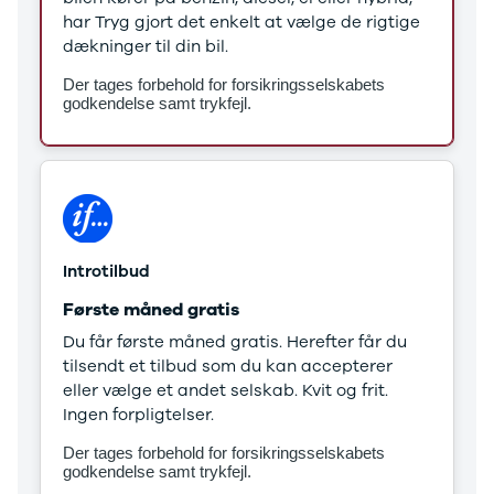
Stonic
har Tryg gjort det enkelt at vælge de rigtige
Venga
dækninger til din bil.
XCeed
Der tages forbehold for forsikringsselskabets
EV6
godkendelse samt trykfejl.
ProCeed
EV9
EV3
EV4
Land Rover
Se alle Land
Rover
Introtilbud
Range Rover
Første måned gratis
Sport
Lexus
Du får første måned gratis. Herefter får du
Se alle Lexus
tilsendt et tilbud som du kan accepterer
CT200h
eller vælge et andet selskab. Kvit og frit.
Mazda
Ingen forpligtelser.
Se alle
Der tages forbehold for forsikringsselskabets
Mazda
godkendelse samt trykfejl.
Elbil