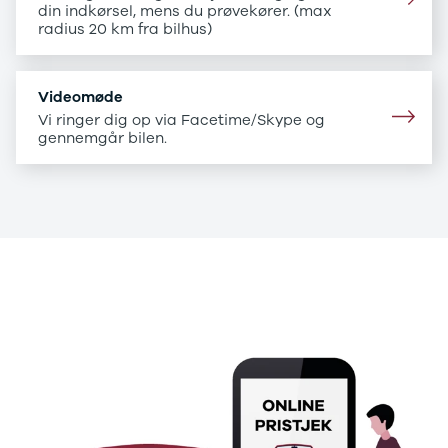
B200 d
din indkørsel, mens du prøvekører. (max
C-klasse
radius 20 km fra bilhus)
C200
C220 d
C250
Videomøde
C300 e
Vi ringer dig op via Facetime/Skype og
C350 e
gennemgår bilen.
C43
C63
CLA200
CLA220 d
CLA45
E-klasse
.
E220
E220 d
.
E300 de
E350 d
E400
E55
GLA200
GLA250 e