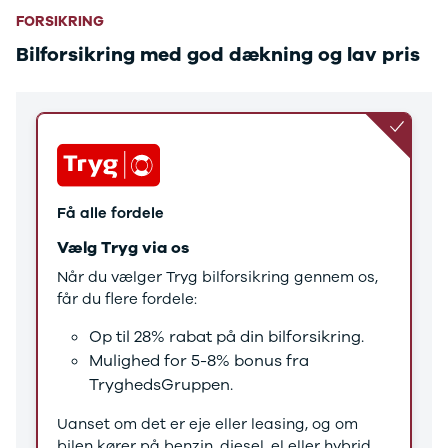
Tucson
FORSIKRING
Santa Fe
Jaguar
Bilforsikring med god dækning og lav pris
Se alle
Jaguar
E-Pace
XE
Iveco
Se alle Iveco
Daily
Få alle fordele
Kia
Se alle Kia
Vælg Tryg via os
Elbil
Når du vælger Tryg bilforsikring gennem os,
Picanto
får du flere fordele:
Ceed
Niro
Op til 28% rabat på din bilforsikring.
Rio
Mulighed for 5-8% bonus fra
e-Niro
TryghedsGruppen.
Optima
Sorento
Uanset om det er eje eller leasing, og om
Sportage
bilen kører på benzin, diesel, el eller hybrid,