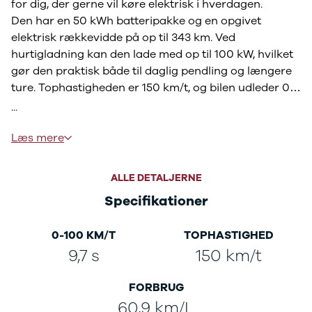
for dig, der gerne vil køre elektrisk i hverdagen.
3
Den har en 50 kWh batteripakke og en opgivet
3 Crossback
elektrisk rækkevidde på op til 343 km. Ved
5
hurtigladning kan den lade med op til 100 kW, hvilket
7 Crossback
Fiat
gør den praktisk både til daglig pendling og længere
Se alle Fiat
ture. Tophastigheden er 150 km/t, og bilen udleder 0
Elbil
gram CO2 pr. km under kørsel. Den årlige ejerafgift er
...
500
920 kr.
500C
Bilen står i Slagelse og kan ses efter aftale.
Læs mere
500L
Rækkevidde på batteri - WLTP: 350 km
500L Wagon
Batteristørrelse: 50 kWh
Panda
ALLE DETALJERNE
AC/Ladning på 3-faser
500e
Specifikationer
DC/Hurtigladning - JA
500X
Hurtigladning op til 100 kW
Tipo
0-100 KM/T
TOPHASTIGHED
✅ Finansiering med og uden udbetaling
Doblo Cargo
9,7 s
150 km/t
Ducato 33
✅ Vi tager ALTID din nuværende bil i bytte
Ducato 35
✅ Gør ligesom mange andre af vores kunder - få en
Talento
FORBRUG
attraktiv serviceaftale til bilen, der matcher dine
Ford
ønsker og behov!
60,9 km/L