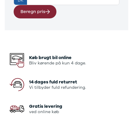
DK
E-Transit
350 L3 Van
Beregn pris
Honda
Se alle
Honda
Civic
Jazz
Accord
CR-V
Køb brugt bil online
Hyundai
Bliv kørende på kun 4 dage.
Se alle
Hyundai
Elbil
14 dages fuld returret
Vi tilbyder fuld refundering.
Ioniq
Ioniq 5
Ioniq 6
Gratis levering
Kona
ved online køb
i10
i20
i30