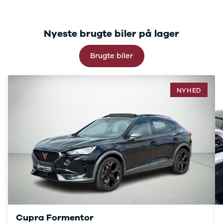
C220
MG
Se alle MG
Nyeste brugte biler på lager
CT200h
Elbil
Brugte biler
ZS
Mini
Se alle Mini
NYHED
Elbil
Cooper
Cooper SE
Cooper S
Mitsubishi
Se alle
Mitsubishi
Outlander
Space Star
Nissan
Se alle
Nissan
Cupra Formentor
Elbil