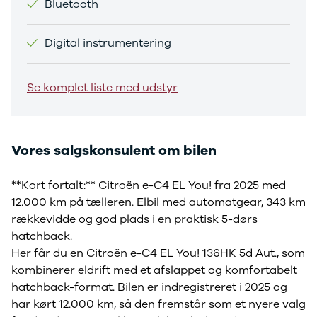
Bluetooth
Sandero og
Sandero
Digital instrumentering
Stepway
Sandero
Stepway
Se komplet liste med udstyr
Duster
Dokker
Lodgy og
Lodgy
Vores salgskonsulent om bilen
Stepway
Lodgy
**Kort fortalt:** Citroën e-C4 EL You! fra 2025 med
Stepway
Jogger
12.000 km på tælleren. Elbil med automatgear, 343 km
Logan og
rækkevidde og god plads i en praktisk 5-dørs
Logan
hatchback.
Stepway
Her får du en Citroën e-C4 EL You! 136HK 5d Aut., som
Logan
kombinerer eldrift med et afslappet og komfortabelt
Stepway
hatchback-format. Bilen er indregistreret i 2025 og
DS
har kørt 12.000 km, så den fremstår som et nyere valg
Se alle DS