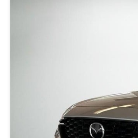
Anmeldelser
A4
Skiferie i elbil
Bo
Privatleasing
A5
20 års fødselsdag
Så
Kampagner
A6
Sommerferie med elbil
Le
Qashqai
A7
Besøg vores
Au
Modeller
A8
guideunivers
Bilguiden
Se
fo
Anmeldelser
Q2
vores videoguides og
Ski
Privatleasing
Q3
gennemgange af nye
so
Kampagner
Q4 e-tron
biler på vores youtube-
Yd
X-Trail
Q5
kanal Bilguiden.
Ai
Modeller
Q7
Bi
Anmeldelser
S3
Br
Privatleasing
SQ5
D
Kampagner
SQ7
Fo
OMODA
e-tron
Fæ
5 EV
TT
Gl
Modeller
S5
Gr
Anmeldelser
RS6
se
Privatleasing
BMW
Ke
Kampagner
Se alle BMW
La
JAECOO
Elbil
Ru