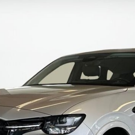
ok værksted
dan arbejder vi
j en kundebil
toriserede
rdele
ft til
mmerdæk
elser
rcondition rens
lplejepakker
emsetjek
æk
rårsklargøring
lgkonservering
asbehandling
atis
rvicerådgivning
ramisk coating
kforsegling
stbeskyttelse