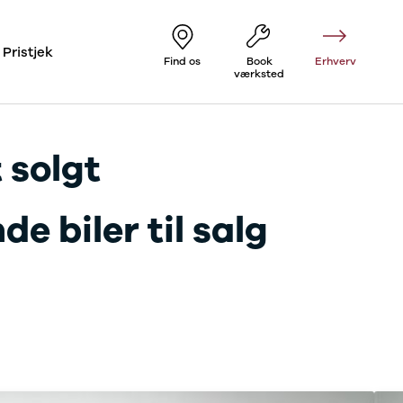
Pristjek
Find os
Book
Erhverv
værksted
 solgt
e biler til salg