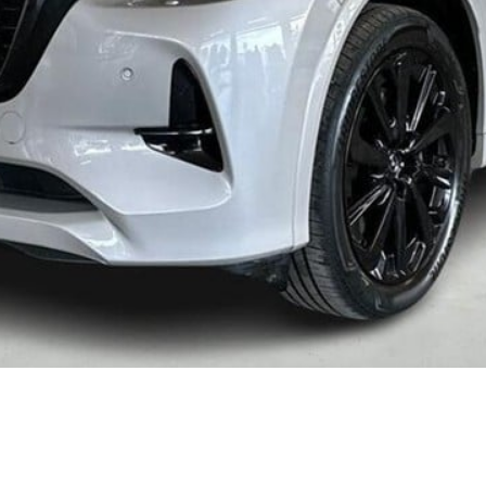
kkerhedstjek
ODA
yghedsservice 5+
oring
nsgennemgang
deimprægnering
ader på bilen
kliste, når
aden er sket
tis lånebil ved
ade
å buler og ridser
ørre skader på
en
enslag og
eskift
ide til dæk
t om dæk
nterdæk
mmerdæk
lårsdæk