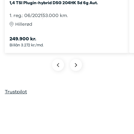
1,4 TSI Plugin-hybrid DSG 204HK 5d 6g Aut.
ARIYA
Qashqai
1. reg.: 06/2021
53.000 km.
MICRA
Hillerød
Note
Juke
249.900 kr.
X-Trail
Billån 3.272 kr./md.
Pulsar
Navara
NV300
e-NV300
LEAF
Townstar
Opel
Trustpilot
Se alle Opel
Elbil
Adam
Karl
Corsa
Corsa-e
Astra