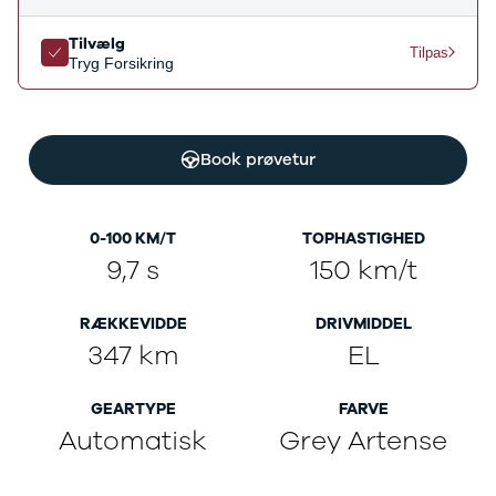
Ladeløsning
420d
We
til plug-in
420i
Bo
Tilvælg
Tilpas
Tryg Forsikring
hybrid
430i
Fin
Ladeguide til
Z4
bil
elbil
5-serie
we
Webshop
520d
sto
Book prøvetur
530d
uds
530e
til 
X5
iX
0-100 KM/T
TOPHASTIGHED
640i
9,7 s
150 km/t
i4
530i
RÆKKEVIDDE
DRIVMIDDEL
BYD
347 km
EL
Se alle BYD
Elbil
Atto 3
GEARTYPE
FARVE
Han
Automatisk
Grey Artense
Citroën
Se alle