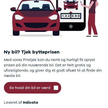
GLC250 d
GLC300
GLC300 de
GLC300 e
GLC350 d
GLC350 e
EQA-klasse
EQC400
Sprinter 314
Ny bil? Tjek bytteprisen
Sprinter 317
Sprinter 319
Med vores Pristjek kan du nemt og hurtigt få oplyst
Vito 111
prisen på din nuværende bil. Det er helt gratis og
Vito 114
uforpligtende, og giver dig et godt afsæt til at finde din
Vito 116
næste bil.
C300 de
B250 e
Se hvad din bil er værd
EQE300
GLE400 d
C200 d
Leveret af
Indicata
EQB350