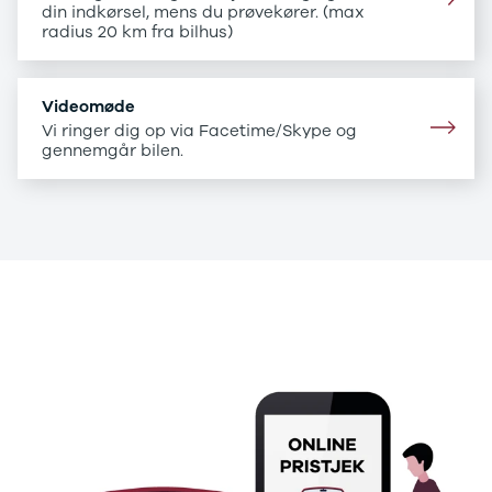
B200 d
din indkørsel, mens du prøvekører. (max
C-klasse
radius 20 km fra bilhus)
C200
C220 d
C250
Videomøde
C300 e
Vi ringer dig op via Facetime/Skype og
C350 e
gennemgår bilen.
C43
C63
CLA200
CLA220 d
CLA45
E-klasse
.
E220
E220 d
.
E300 de
E350 d
E400
E55
GLA200
GLA250 e