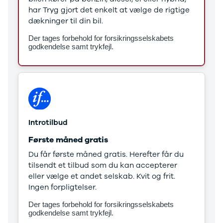
Stonic
har Tryg gjort det enkelt at vælge de rigtige
Venga
dækninger til din bil.
XCeed
Der tages forbehold for forsikringsselskabets
EV6
godkendelse samt trykfejl.
ProCeed
EV9
EV3
EV4
Land Rover
Se alle Land
Rover
Introtilbud
Range Rover
Første måned gratis
Sport
Lexus
Du får første måned gratis. Herefter får du
Se alle Lexus
tilsendt et tilbud som du kan accepterer
CT200h
eller vælge et andet selskab. Kvit og frit.
Mazda
Ingen forpligtelser.
Se alle
Der tages forbehold for forsikringsselskabets
Mazda
godkendelse samt trykfejl.
Elbil