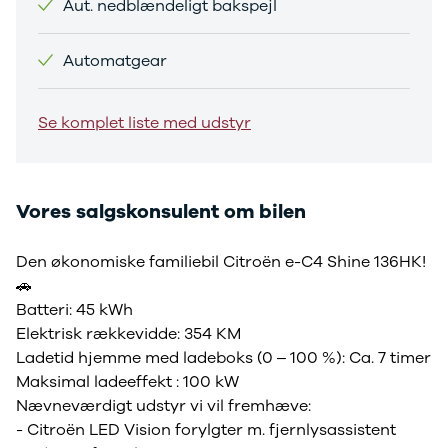
Aut. nedblændeligt bakspejl
Sandero og
Sandero
Automatgear
Stepway
Sandero
Stepway
Se komplet liste med udstyr
Duster
Dokker
Lodgy og
Lodgy
Vores salgskonsulent om bilen
Stepway
Lodgy
Den økonomiske familiebil Citroën e-C4 Shine 136HK!
Stepway
🚗
Jogger
Logan og
Batteri: 45 kWh
Logan
Elektrisk rækkevidde: 354 KM
Stepway
Ladetid hjemme med ladeboks (0 – 100 %): Ca. 7 timer
Logan
Maksimal ladeeffekt : 100 kW
Stepway
Nævneværdigt udstyr vi vil fremhæve:
DS
- Citroën LED Vision forylgter m. fjernlysassistent
Se alle DS