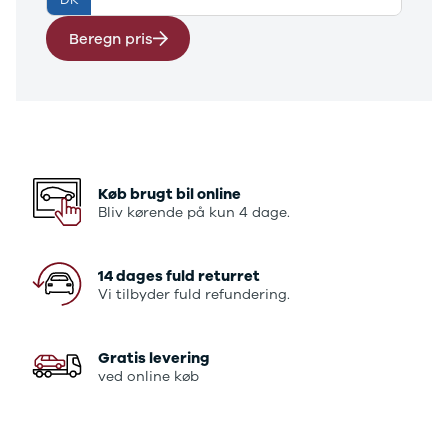
DK
E-Transit
350 L3 Van
Beregn pris
Honda
Se alle
Honda
Civic
Jazz
Accord
CR-V
Køb brugt bil online
Hyundai
Bliv kørende på kun 4 dage.
Se alle
Hyundai
Elbil
14 dages fuld returret
Vi tilbyder fuld refundering.
Ioniq
Ioniq 5
Ioniq 6
Gratis levering
Kona
ved online køb
i10
i20
i30