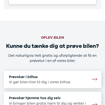
CX-5
CX-30
CX-3
2
3
6
MX-30
OPLEV BILEN
MX-5
CX-60
Kunne du tænke dig at prøve bilen?
Mercedes
Se alle
Det naturligvis helt gratis og uforpligtende at få en
Mercedes
prøvetur i en af vores biler.
Elbil
A-klasse
A180 d
Prøvekør i bilhus
A200
Vi gør bilen klar til dig i vores bilhus.
A200 d
B180 d
B180
Prøvekør hjemme hos dig selv
B200
Vi bringer bilen gratis hjem til dig og venter i