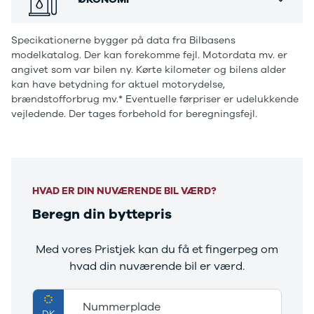
Ranger
Regnsensor, Servo, Udvendig temperaturmåler, USB
Ranger
stik, Armlæn, Højdejusterbart førersæde,
Specikationerne bygger på data fra Bilbasens
Raptor
Højdejusterbart passagersæde, Justerbart rat,
modelkatalog. Der kan forekomme fejl. Motordata mv. er
S-Max
Kopholder, Splitbagsæde, ABS, Airbag, Alarm,
angivet som var bilen ny. Kørte kilometer og bilens alder
Transit
Antispin, Automatisk nødbremsesystem, Automatisk
kan have betydning for aktuel motorydelse,
Courier
nødopkald, Dæktrykssensor, ESP, Isofix, Selealarm,
brændstofforbrug mv.* Eventuelle førpriser er udelukkende
Transit
vejledende. Der tages forbehold for beregningsfejl.
Træthedsregistrering, 18" Alufælge
Connect
Transit
Custom
Transit 350
L2 Van
HVAD ER DIN NUVÆRENDE BIL VÆRD?
Transit 350
Beregn din byttepris
L3 Van
Transit 350
L3 Chassis
Med vores Pristjek kan du få et fingerpeg om
Transit 350
hvad din nuværende bil er værd.
L4 Chassis
E-Transit
Nummerplade
350 L2 Van