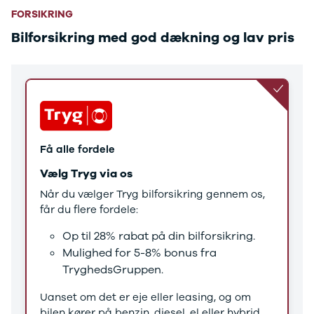
Tucson
FORSIKRING
Santa Fe
Jaguar
Bilforsikring med god dækning og lav pris
Se alle
Jaguar
E-Pace
XE
Iveco
Se alle Iveco
Daily
Få alle fordele
Kia
Se alle Kia
Vælg Tryg via os
Elbil
Når du vælger Tryg bilforsikring gennem os,
Picanto
får du flere fordele:
Ceed
Niro
Op til 28% rabat på din bilforsikring.
Rio
Mulighed for 5-8% bonus fra
e-Niro
TryghedsGruppen.
Optima
Sorento
Uanset om det er eje eller leasing, og om
Sportage
bilen kører på benzin, diesel, el eller hybrid,