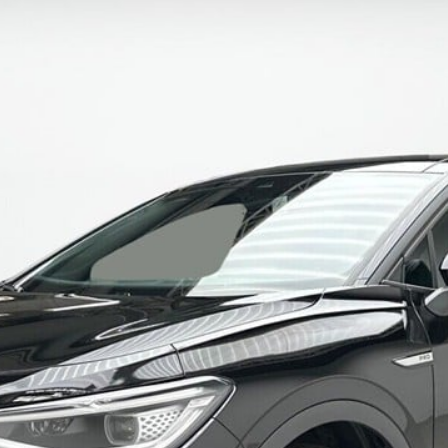
ok værksted
dan arbejder vi
j en kundebil
toriserede
rdele
ft til
mmerdæk
elser
rcondition rens
lplejepakker
emsetjek
æk
rårsklargøring
lgkonservering
asbehandling
atis
rvicerådgivning
ramisk coating
kforsegling
stbeskyttelse