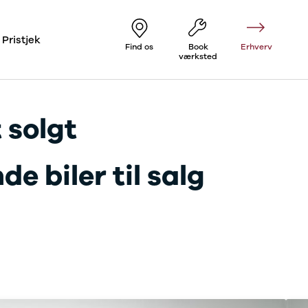
Pristjek
Find os
Book
Erhverv
værksted
 solgt
e biler til salg