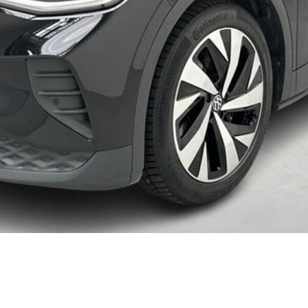
kkerhedstjek
ODA
yghedsservice 5+
oring
nsgennemgang
deimprægnering
ader på bilen
kliste, når
aden er sket
tis lånebil ved
ade
å buler og ridser
ørre skader på
en
enslag og
eskift
ide til dæk
t om dæk
nterdæk
mmerdæk
lårsdæk