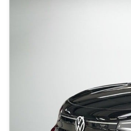
Anmeldelser
A4
Skiferie i elbil
Bo
Privatleasing
A5
20 års fødselsdag
Så
Kampagner
A6
Sommerferie med elbil
Le
Qashqai
A7
Besøg vores
Au
Modeller
A8
guideunivers
Bilguiden
Se
fo
Anmeldelser
Q2
vores videoguides og
Ski
Privatleasing
Q3
gennemgange af nye
so
Kampagner
Q4 e-tron
biler på vores youtube-
Yd
X-Trail
Q5
kanal Bilguiden.
Ai
Modeller
Q7
Bi
Anmeldelser
S3
Br
Privatleasing
SQ5
D
Kampagner
SQ7
Fo
OMODA
e-tron
Fæ
5 EV
TT
Gl
Modeller
S5
Gr
Anmeldelser
RS6
se
Privatleasing
BMW
Ke
Kampagner
Se alle BMW
La
JAECOO
Elbil
Ru