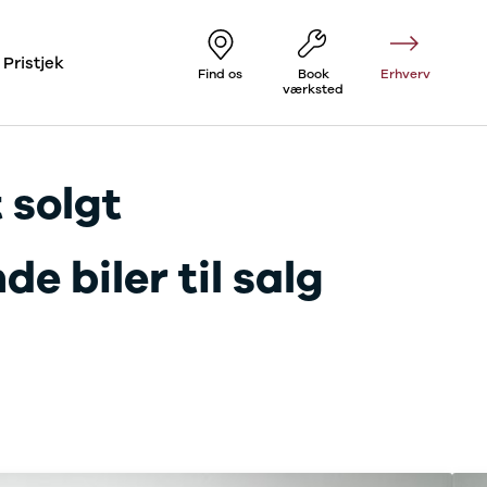
Pristjek
Find os
Book
Erhverv
værksted
 solgt
e biler til salg