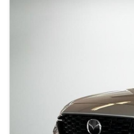
Anmeldelser
A4
Skiferie i elbil
Bo
Privatleasing
A5
20 års fødselsdag
Så
Kampagner
A6
Sommerferie med elbil
Le
Qashqai
A7
Besøg vores
Au
Modeller
A8
guideunivers
Bilguiden
Se
fo
Anmeldelser
Q2
vores videoguides og
Ski
Privatleasing
Q3
gennemgange af nye
so
Kampagner
Q4 e-tron
biler på vores youtube-
Yd
X-Trail
Q5
kanal Bilguiden.
Ai
Modeller
Q7
Bi
Anmeldelser
S3
Br
Privatleasing
SQ5
D
Kampagner
SQ7
Fo
OMODA
e-tron
Fæ
5 EV
TT
Gl
Modeller
S5
Gr
Anmeldelser
RS6
se
Privatleasing
BMW
Ke
Kampagner
Se alle BMW
La
JAECOO
Elbil
Ru