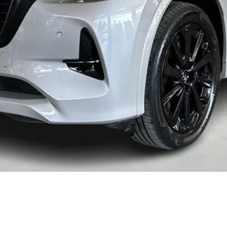
kkerhedstjek
ODA
yghedsservice 5+
oring
nsgennemgang
deimprægnering
ader på bilen
kliste, når
aden er sket
tis lånebil ved
ade
å buler og ridser
ørre skader på
en
enslag og
eskift
ide til dæk
t om dæk
nterdæk
mmerdæk
lårsdæk