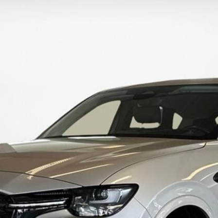
ok værksted
dan arbejder vi
j en kundebil
toriserede
rdele
ft til
mmerdæk
elser
rcondition rens
lplejepakker
emsetjek
æk
rårsklargøring
lgkonservering
asbehandling
atis
rvicerådgivning
ramisk coating
kforsegling
stbeskyttelse