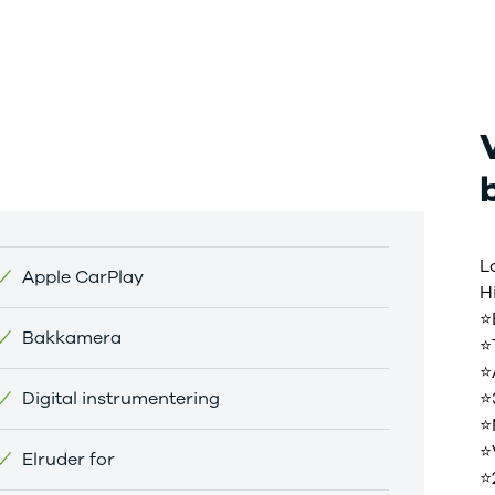
L
Apple CarPlay
H
⭐
Bakkamera
⭐
⭐
Digital instrumentering
⭐
⭐
⭐
Elruder for
⭐