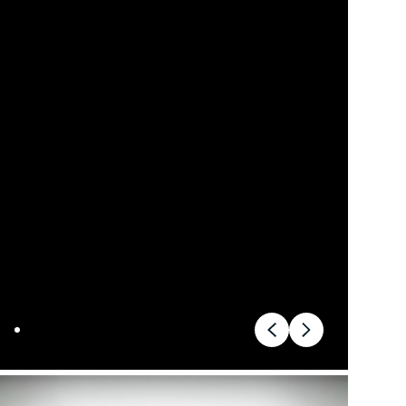
ok værksted
dan arbejder vi
j en kundebil
toriserede
rdele
ft til
mmerdæk
elser
rcondition rens
lplejepakker
emsetjek
æk
rårsklargøring
lgkonservering
asbehandling
atis
rvicerådgivning
ramisk coating
kforsegling
stbeskyttelse