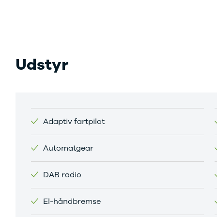
Sandero og
Sandero
Stepway
Sandero
Stepway
Udstyr
Duster
Dokker
Lodgy og
Lodgy
Stepway
Lodgy
Adaptiv fartpilot
Stepway
Jogger
Automatgear
Logan og
Logan
Stepway
DAB radio
Logan
Stepway
El-håndbremse
DS
Se alle DS