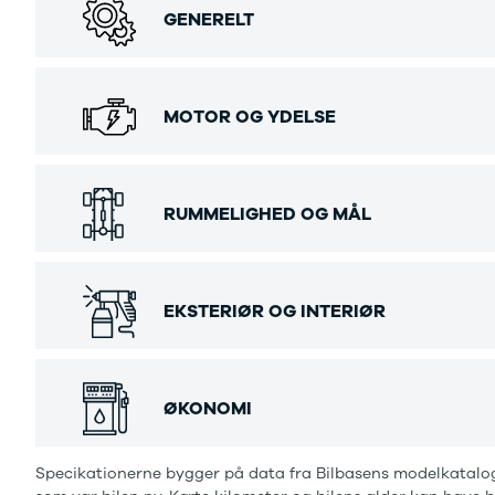
Se alle Ford
GENERELT
Elbil
Bronco
B-Max
C-Max
MOTOR OG YDELSE
Capri
Grand C-
Max
EcoSport
RUMMELIGHED OG MÅL
Explorer
Ka
F-150
Fiesta
EKSTERIØR OG INTERIØR
Focus
Galaxy
Kuga
Mondeo
ØKONOMI
Mustang
Mustang
Mach-E
Specikationerne bygger på data fra Bilbasens modelkatalog
Puma