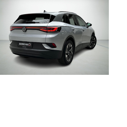
kkerhedstjek
ODA
yghedsservice 5+
oring
nsgennemgang
deimprægnering
ader på bilen
kliste, når
aden er sket
tis lånebil ved
ade
å buler og ridser
ørre skader på
en
enslag og
eskift
ide til dæk
t om dæk
nterdæk
mmerdæk
lårsdæk