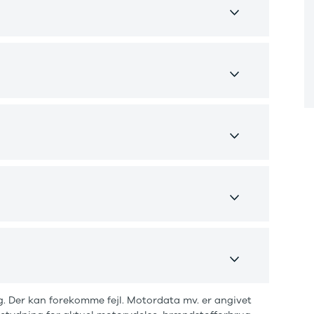

u
h
. Der kan forekomme fejl. Motordata mv. er angivet