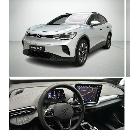
J5 EV
1-serie
Si
Modeller
118i
ŠK
Anmeldelser
120d
Tr
Privatleasing
X1
Sp
Kampagner
iX1
Sy
Ford
2-serie
Sæ
F-150
218i
Sk
Modeller
218d
Tje
Anmeldelser
220i
sk
Alle nye biler
225xe
Gra
Guide til
3-serie
sk
elbiler
320i
Sm
Guide til
320d
St
hybridbiler
328i
bil
Ladeløsning
330d
St
til elbil
330e
rud
Oversigt
X3
Gu
Clever
iX3
Al
ladeløsning
i3
Vi
Ladekabler
i3s
So
til elbilen
4-serie
He