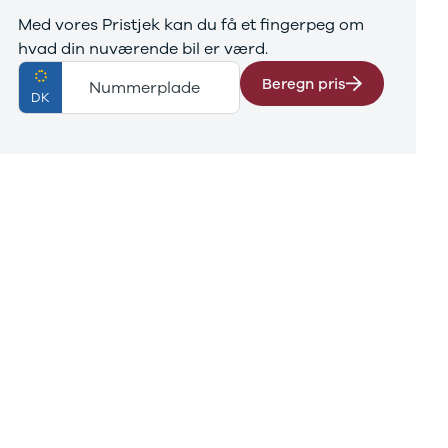
 Klik ind på vores hjemmeside og se vores store
Med vores Pristjek kan du få et fingerpeg om
dvalg af nye og brugte biler:
hvad din nuværende bil er værd.
ttps://www.bn.dk/
Beregn pris
Nummerplade
DK