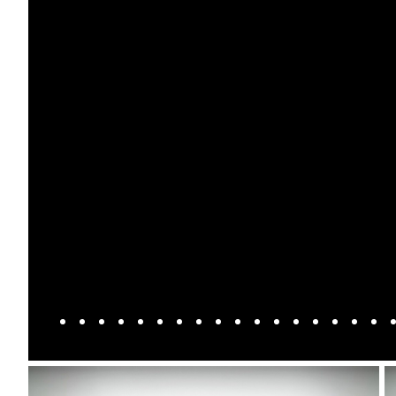
Anmeldelser
A4
Skiferie i elbil
Bo
Privatleasing
A5
20 års fødselsdag
Så
Kampagner
A6
Sommerferie med elbil
Le
Qashqai
A7
Besøg vores
Au
Modeller
A8
guideunivers
Bilguiden
Se
fo
Anmeldelser
Q2
vores videoguides og
Ski
Privatleasing
Q3
gennemgange af nye
so
Kampagner
Q4 e-tron
biler på vores youtube-
Yd
X-Trail
Q5
kanal Bilguiden.
Ai
Modeller
Q7
Bi
Anmeldelser
S3
Br
Privatleasing
SQ5
D
Kampagner
SQ7
Fo
OMODA
e-tron
Fæ
5 EV
TT
Gl
Modeller
S5
Gr
Anmeldelser
RS6
se
Privatleasing
BMW
Ke
Kampagner
Se alle BMW
La
JAECOO
Elbil
Ru