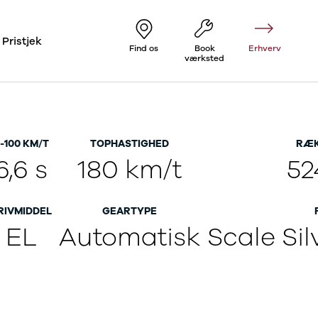
Pristjek
Find os
Book
Erhverv
værksted
-100 KM/T
TOPHASTIGHED
RÆK
6,6 s
180 km/t
52
RIVMIDDEL
GEARTYPE
EL
Automatisk
Scale Sil