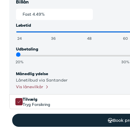
Billån
Citroën
C1
Fast 4.49%
Variabel 3.69%
C3
C3 Picasso
Løbetid
ë-C4
C4
24
36
48
60
C4 Cactus
C4
Udbetaling
SpaceTourer
C5 Aircross
20%
30%
Jumper 33
Jumper 35
Månedlig ydelse
Cupra
Lånetilbud via Santander
Se alle
Vis lånevilkår
Cupra
Elbil
Tilvælg
Born
Tryg Forsikring
Dacia
Se alle Dacia
Book pr
Elbil
Spring