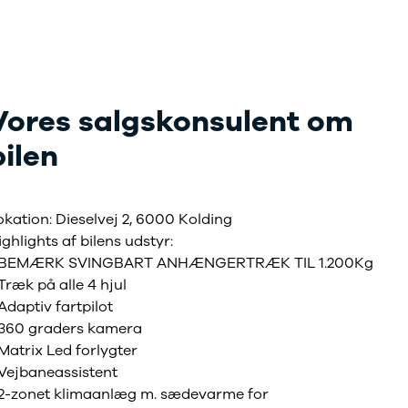
Vores salgskonsulent om
bilen
okation: Dieselvej 2, 6000 Kolding
ighlights af bilens udstyr:
️BEMÆRK SVINGBART ANHÆNGERTRÆK TIL 1.200Kg
️Træk på alle 4 hjul
️Adaptiv fartpilot
️360 graders kamera
️Matrix Led forlygter
️Vejbaneassistent
2-zonet klimaanlæg m. sædevarme for