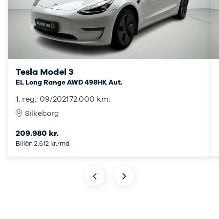
Anmeldelser
A4
Skiferie i elbil
Bo
Privatleasing
A5
20 års fødselsdag
Så
Kampagner
A6
Sommerferie med elbil
Le
Qashqai
A7
Besøg vores
Au
Modeller
A8
guideunivers
Bilguiden
Se
fo
Anmeldelser
Q2
vores videoguides og
Ski
Privatleasing
Q3
gennemgange af nye
so
Tesla Model 3
Kampagner
Q4 e-tron
biler på vores youtube-
Yd
EL Long Range AWD 498HK Aut.
X-Trail
Q5
kanal Bilguiden.
Ai
1. reg.: 09/2021
72.000 km.
Modeller
Q7
Bi
Anmeldelser
S3
Br
Silkeborg
Privatleasing
SQ5
D
209.980 kr.
Kampagner
SQ7
Fo
Billån 2.612 kr./md.
OMODA
e-tron
Fæ
5 EV
TT
Gl
Modeller
S5
Gr
Anmeldelser
RS6
se
Privatleasing
BMW
Ke
Kampagner
Se alle BMW
La
JAECOO
Elbil
Ru