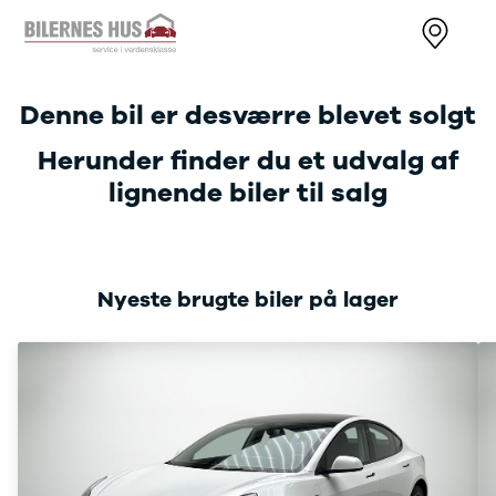
Nye biler
Brugte biler
Bilmagasin
Væ
Nissan
Bilmærker
Bilmærker
Bi
Denne bil er desværre blevet solgt
MICRA
Se alle
Alle artikler
Al
Modeller
bilmærker
Nissan
Au
Herunder finder du et udvalg af
Anmeldelser
Aiways
OMODA
BM
lignende biler til salg
Privatleasing
Se alle
JAECOO
Cu
Kampagner
Aiways
Kia
JA
LEAF
U5
Volkswagen
Ki
Modeller
Alfa Romeo
Audi
Ni
Anmeldelser
Se alle Alfa
Skoda
OM
Nyeste brugte biler på lager
Privatleasing
Romeo
BMW
SE
ARIYA
Giulia
Kategorier
Sk
Modeller
Stelvio
Bilnyt
VW
Anmeldelser
Audi
Biltest
Vo
Privatleasing
Se alle Audi
Alt om elbiler
End
Kampagner
Elbil
Alt om varebiler
Væ
Juke
A1
Guides
Se
Modeller
A3
Årets Bil
ab