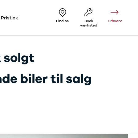
Pristjek
Find os
Book
Erhverv
værksted
 solgt
e biler til salg