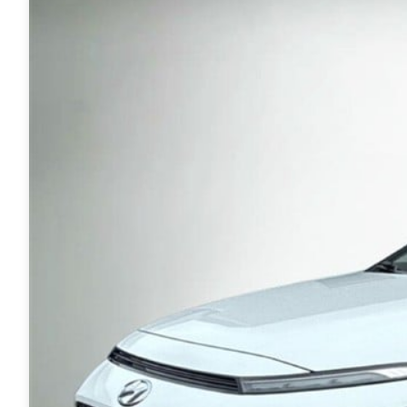
Anmeldelser
A4
Skiferie i elbil
Bo
Privatleasing
A5
20 års fødselsdag
Så
Kampagner
A6
Sommerferie med elbil
Le
Qashqai
A7
Besøg vores
Au
Modeller
A8
guideunivers
Bilguiden
Se
fo
Anmeldelser
Q2
vores videoguides og
Ski
Privatleasing
Q3
gennemgange af nye
so
Kampagner
Q4 e-tron
biler på vores youtube-
Yd
X-Trail
Q5
kanal Bilguiden.
Ai
Modeller
Q7
Bi
Anmeldelser
S3
Br
Privatleasing
SQ5
D
Kampagner
SQ7
Fo
OMODA
e-tron
Fæ
5 EV
TT
Gl
Modeller
S5
Gr
Anmeldelser
RS6
se
Privatleasing
BMW
Ke
Kampagner
Se alle BMW
La
JAECOO
Elbil
Ru