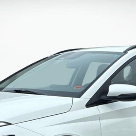
ok værksted
dan arbejder vi
j en kundebil
toriserede
rdele
ft til
mmerdæk
elser
rcondition rens
lplejepakker
emsetjek
æk
rårsklargøring
lgkonservering
asbehandling
atis
rvicerådgivning
ramisk coating
kforsegling
stbeskyttelse