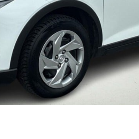
kkerhedstjek
ODA
yghedsservice 5+
oring
nsgennemgang
deimprægnering
ader på bilen
kliste, når
aden er sket
tis lånebil ved
ade
å buler og ridser
ørre skader på
en
enslag og
eskift
ide til dæk
t om dæk
nterdæk
mmerdæk
lårsdæk