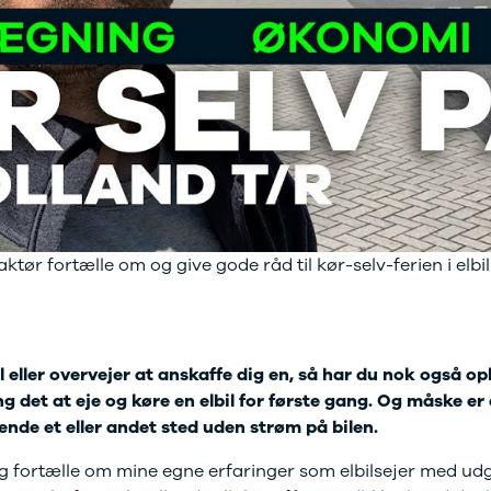
bshop
ok værksted
d tilbehør til
en
Bilernes Hus'
bshop
Vi har et
rt udvalg af
tyr og tilbehør
din bil.
tør fortælle om og give gode råd til kør-selv-ferien i elbil
il eller overvejer at anskaffe dig en, så har du nok også o
 det at eje og køre en elbil for første gang. Og måske e
 ende et eller andet sted uden strøm på bilen.
jeg fortælle om mine egne erfaringer som elbilsejer med u