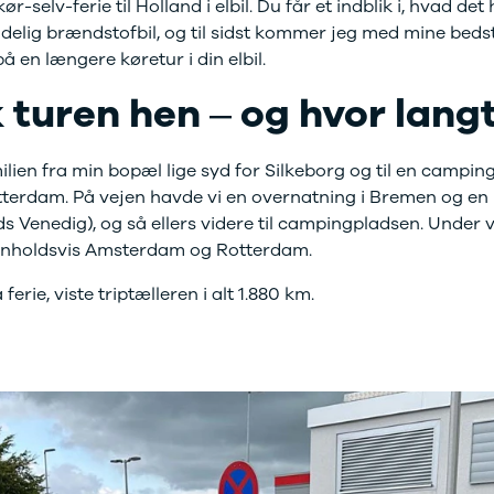
-selv-ferie til Holland i elbil. Du får et indblik i, hvad det
ndelig brændstofbil, og til sidst kommer jeg med mine bedste
å en længere køretur i din elbil.
 turen hen – og hvor lang
lien fra min bopæl lige syd for Silkeborg og til en campi
rdam. På vejen havde vi en overnatning i Bremen og en lill
s Venedig), og så ellers videre til campingpladsen. Under 
henholdsvis Amsterdam og Rotterdam.
erie, viste triptælleren i alt 1.880 km.