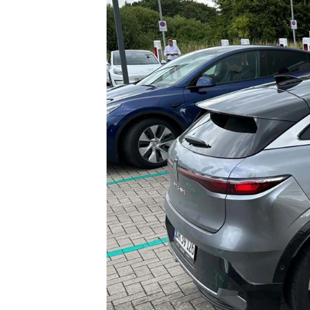
Sandero og
Sandero
Stepway
Sandero
Stepway
Duster
Dokker
Lodgy og
Lodgy
Stepway
Lodgy
Stepway
Jogger
Logan og
Logan
Stepway
Logan
Stepway
DS
Se alle DS