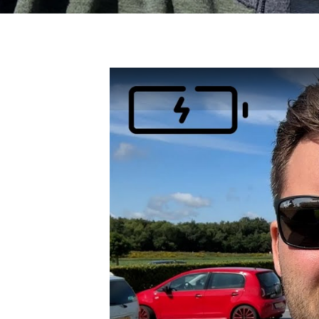
J5 EV
1-serie
Si
Modeller
118i
ŠK
Anmeldelser
120d
Tr
Privatleasing
X1
Sp
Kampagner
iX1
Sy
Ford
2-serie
Sæ
F-150
218i
Sk
Modeller
218d
Tje
Anmeldelser
220i
sk
Alle nye biler
225xe
Gra
Guide til
3-serie
sk
elbiler
320i
Sm
Guide til
320d
St
hybridbiler
328i
bil
Ladeløsning
330d
St
til elbil
330e
rud
Oversigt
X3
Gu
Clever
iX3
Al
ladeløsning
i3
Vi
Ladekabler
i3s
So
til elbilen
4-serie
He