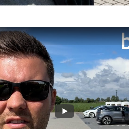
kkerhedstjek
ODA
yghedsservice 5+
oring
nsgennemgang
deimprægnering
ader på bilen
kliste, når
aden er sket
tis lånebil ved
ade
å buler og ridser
ørre skader på
en
enslag og
eskift
ide til dæk
t om dæk
Play
nterdæk
mmerdæk
lårsdæk