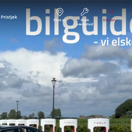
Pristjek
Find os
Book
Erhverv
værksted