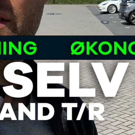
ok værksted
dan arbejder vi
j en kundebil
toriserede
rdele
ft til
mmerdæk
elser
rcondition rens
lplejepakker
emsetjek
æk
rårsklargøring
lgkonservering
asbehandling
atis
rvicerådgivning
ramisk coating
kforsegling
stbeskyttelse