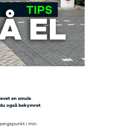
plevet en smule
r du også bekymret
dgangspunkt i min