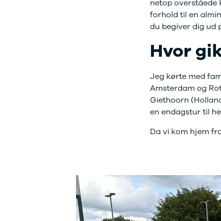
netop overståede kør
Citroën
forhold til en almi
C1
C3
du begiver dig ud p
C3 Picasso
Hvor gik
ë-C4
C4
C4 Cactus
Jeg kørte med fami
C4
Amsterdam og Rotte
SpaceTourer
Giethoorn (Holland
C5 Aircross
en endagstur til 
Jumper 33
Jumper 35
Da vi kom hjem fra f
Cupra
Se alle
Cupra
Elbil
Born
Dacia
Se alle Dacia
Elbil
Spring