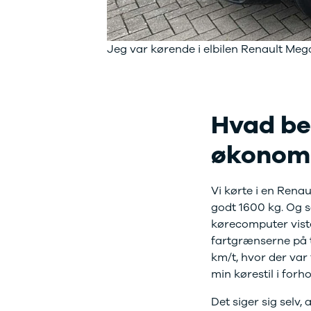
3
3 Crossback
5
Jeg var kørende i elbilen Renault Meg
7 Crossback
Fiat
Se alle Fiat
Elbil
Hvad bet
500
500C
økonom
500L
500L Wagon
Panda
Vi kørte i en Rena
500e
godt 1600 kg. Og s
500X
Tipo
kørecomputer viste
Doblo Cargo
fartgrænserne på t
Ducato 33
km/t, hvor der var f
Ducato 35
min kørestil i forho
Talento
Ford
Det siger sig selv, 