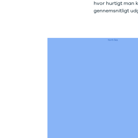
Se alle Ford
hvor hurtigt man k
Elbil
gennemsnitligt ud
Bronco
B-Max
C-Max
Capri
Grand C-
Max
EcoSport
Explorer
Ka
F-150
Fiesta
Focus
Galaxy
Kuga
Mondeo
Mustang
Mustang
Mach-E
Puma