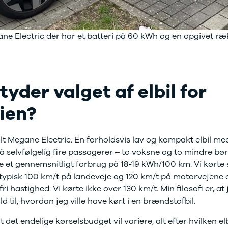
ane Electric der har et batteri på 60 kWh og en opgivet 
yder valget af elbil for
ien?
ult Megane Electric. En forholdsvis lav og kompakt elbil 
å selvfølgelig fire passagerer – to voksne og to mindre bør
 et gennemsnitligt forbrug på 18-19 kWh/100 km. Vi kørte s
ypisk 100 km/t på landeveje og 120 km/t på motorvejene o
ri hastighed. Vi kørte ikke over 130 km/t. Min filosofi er, at
ld til, hvordan jeg ville have kørt i en brændstofbil.
at det endelige kørselsbudget vil variere, alt efter hvilken e