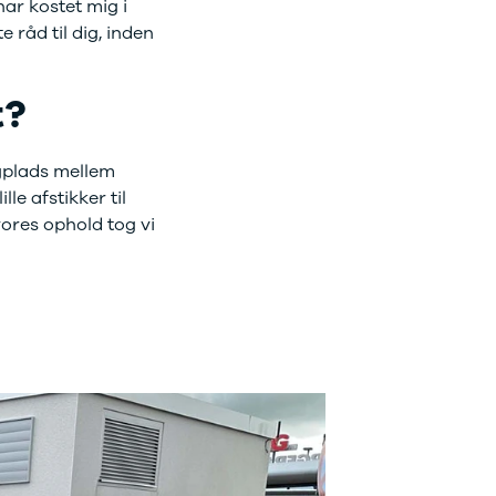
 har kostet mig i
 råd til dig, inden
t?
ngplads mellem
e afstikker til
vores ophold tog vi