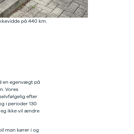
rækkevidde på 440 km.
med en egenvægt på
n. Vores
elvfølgelig efter
g i perioder 130
 jeg ikke vil ændre
lbil man kører i og