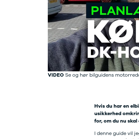
Ladeløsning
420d
We
til plug-in
420i
Bo
hybrid
430i
Fin
Ladeguide til
Z4
bil
elbil
5-serie
we
Webshop
520d
sto
530d
uds
530e
til 
X5
iX
640i
VIDEO
Se og hør bilguidens motorredak
i4
530i
BYD
Se alle BYD
Hvis du har en elb
Elbil
usikkerhed omkring
Atto 3
for, om du nu skal
Han
Citroën
I denne guide vil 
Se alle