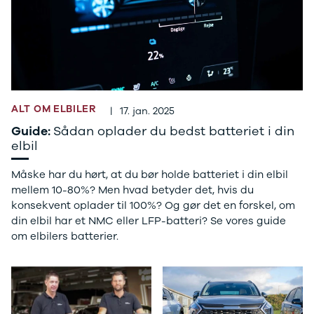
3
3 Crossback
5
7 Crossback
Fiat
Se alle Fiat
Elbil
ALT OM ELBILER
|
17. jan. 2025
500
Guide:
Sådan oplader du bedst batteriet i din
500C
elbil
500L
500L Wagon
Måske har du hørt, at du bør holde batteriet i din elbil
Panda
mellem 10-80%? Men hvad betyder det, hvis du
500e
konsekvent oplader til 100%? Og gør det en forskel, om
500X
din elbil har et NMC eller LFP-batteri? Se vores guide
Tipo
om elbilers batterier.
Doblo Cargo
Ducato 33
Ducato 35
Talento
Ford