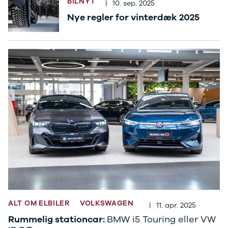
BILNYT
|
10. sep. 2025
Ladeløsning
420d
We
Nye regler for vinterdæk 2025
til plug-in
420i
Bo
hybrid
430i
Fin
Ladeguide til
Z4
bil
elbil
5-serie
we
Webshop
520d
sto
530d
uds
530e
til 
X5
iX
640i
i4
530i
BYD
Se alle BYD
Elbil
Atto 3
Han
ALT OM ELBILER
VOLKSWAGEN
|
11. apr. 2025
Citroën
Rummelig stationcar:
BMW i5 Touring eller VW
Se alle