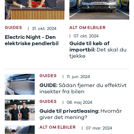
Se alle Ford
Elbil
Bronco
B-Max
GUIDES
ALT OM ELBILER
C-Max
|
31. okt. 2024
Capri
|
07. okt. 2024
Electric Night - Den
Grand C-
elektriske pendlerbil
Guide til køb af
Max
importbil:
Det skal du
EcoSport
tjekke
Explorer
Ka
F-150
GUIDES
|
11. jun. 2024
Fiesta
GUIDE:
Sådan fjerner du effektivt
Focus
insekter fra bilen
Galaxy
Kuga
GUIDES
|
08. maj 2024
Mondeo
Guide til privatleasing:
Hvornår
Mustang
giver det mening?
Mustang
Mach-E
ALT OM ELBILER
|
07. mar. 2024
Puma