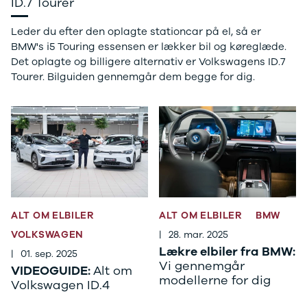
ID.7 Tourer
Citroën
C1
Leder du efter den oplagte stationcar på el, så er
C3
BMW's i5 Touring essensen er lækker bil og køreglæde.
C3 Picasso
Det oplagte og billigere alternativ er Volkswagens ID.7
ë-C4
Tourer. Bilguiden gennemgår dem begge for dig.
C4
C4 Cactus
C4
SpaceTourer
C5 Aircross
Jumper 33
Jumper 35
Cupra
Se alle
ALT OM ELBILER
ALT OM ELBILER
BMW
Cupra
Elbil
VOLKSWAGEN
|
28. mar. 2025
Born
Lækre elbiler fra BMW:
|
01. sep. 2025
Dacia
Vi gennemgår
VIDEOGUIDE:
Alt om
Se alle Dacia
modellerne for dig
Volkswagen ID.4
Elbil
Spring