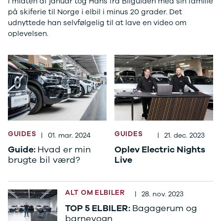
I midten af januar tog Hans fra Bilguiden med sin familie
E-Transit
på skiferie til Norge i elbil i minus 20 grader. Det
350 L3 Van
udnyttede han selvfølgelig til at lave en video om
Honda
oplevelsen.
Se alle
Honda
Civic
Jazz
Accord
CR-V
Hyundai
Se alle
Hyundai
GUIDES
GUIDES
Elbil
|
01. mar. 2024
|
21. dec. 2023
Ioniq
Guide:
Hvad er min
Oplev Electric Nights
Ioniq 5
brugte bil værd?
Live
Ioniq 6
Kona
i10
ALT OM ELBILER
|
28. nov. 2023
i20
TOP 5 ELBILER:
Bagagerum og
i30
barnevogn