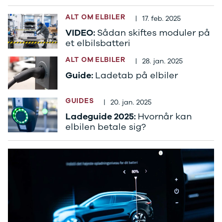
Sandero og
ALT OM ELBILER
|
17. feb. 2025
Sandero
VIDEO:
Sådan skiftes moduler på
Stepway
et elbilsbatteri
Sandero
Stepway
ALT OM ELBILER
|
28. jan. 2025
Duster
Guide:
Ladetab på elbiler
Dokker
Lodgy og
Lodgy
GUIDES
|
20. jan. 2025
Stepway
Ladeguide 2025:
Hvornår kan
Lodgy
elbilen betale sig?
Stepway
Jogger
Logan og
Logan
Stepway
Logan
Stepway
DS
Se alle DS