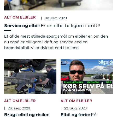
Stonic
Venga
XCeed
ALT OM ELBILER
|
03. okt. 2023
EV6
Service og elbil:
Er en elbil billigere i drift?
ProCeed
EV9
Et af de mest stillede spørgsmål om elbiler er, om den
EV3
nu også er billigere i drift og service end en
EV4
brændstofbil. Vi er dykket ned i tallene.
Land Rover
Se alle Land
Rover
Range Rover
Sport
Lexus
Se alle Lexus
CT200h
Mazda
ALT OM ELBILER
ALT OM ELBILER
Se alle
Mazda
|
26. sep. 2023
|
22. aug. 2023
Elbil
Brugt elbil og risiko:
Elbil og ferie:
Få