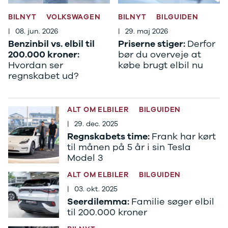
J5 EV
1-serie
Si
Modeller
118i
ŠK
BILNYT
VOLKSWAGEN
BILNYT
BILGUIDEN
Anmeldelser
120d
Tr
|
08. jun. 2026
|
29. maj 2026
Privatleasing
X1
Sp
Benzinbil vs. elbil til
Priserne stiger:
Derfor
Kampagner
iX1
Sy
200.000 kroner:
bør du overveje at
Ford
2-serie
Sæ
Hvordan ser
købe brugt elbil nu
F-150
218i
Sk
regnskabet ud?
Modeller
218d
Tje
Anmeldelser
220i
sk
Alle nye biler
225xe
Gra
ALT OM ELBILER
BILGUIDEN
Guide til
3-serie
sk
elbiler
320i
Sm
|
29. dec. 2025
Guide til
320d
St
Regnskabets time:
Frank har kørt
hybridbiler
328i
bil
til månen på 5 år i sin Tesla
Model 3
Ladeløsning
330d
St
til elbil
330e
rud
ALT OM ELBILER
BILGUIDEN
Oversigt
X3
Gu
|
03. okt. 2025
Clever
iX3
Al
Seerdilemma:
Familie søger elbil
ladeløsning
i3
Vi
til 200.000 kroner
Ladekabler
i3s
So
til elbilen
4-serie
He