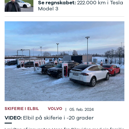
Se regnskabet:
222.000 km i Tesla
Ranger
Model 3
Ranger
Raptor
S-Max
Transit
Courier
Transit
Connect
Transit
Custom
Transit 350
L2 Van
Transit 350
L3 Van
Transit 350
L3 Chassis
Transit 350
SKIFERIE I ELBIL
VOLVO
|
05. feb. 2024
L4 Chassis
VIDEO:
Elbil på skiferie i -20 grader
E-Transit
350 L2 Van