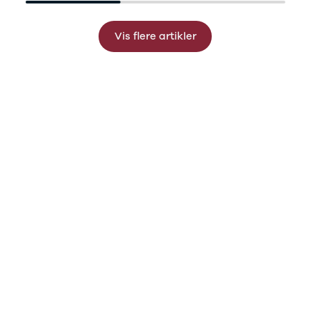
B200 d
C-klasse
C200
Vis flere artikler
C220 d
C250
C300 e
C350 e
C43
C63
CLA200
CLA220 d
CLA45
E-klasse
E220
E220 d
E300 de
E350 d
E400
E55
GLA200
GLA250 e