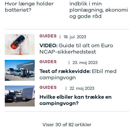
CX-5
Hvor længe holder
indblik i min
batteriet?
planlægning, økonomi
CX-30
og gode råd
CX-3
2
3
6
GUIDES
|
18. jul. 2023
MX-30
VIDEO:
Guide til alt om Euro
MX-5
NCAP-sikkerhedstest
CX-60
GUIDES
Mercedes
|
23. maj 2023
Se alle
Test af rækkevidde:
Elbil med
Mercedes
campingvogn
Elbil
GUIDES
A-klasse
|
22. maj 2023
A180 d
Hvilke elbiler kan trække en
A200
campingvogn?
A200 d
B180 d
B180
Viser 30 af 82 artikler
B200