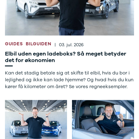
Anmeldelser
A4
Skiferie i elbil
Bo
Privatleasing
A5
20 års fødselsdag
Så
Kampagner
A6
Sommerferie med elbil
Le
Qashqai
A7
Besøg vores
Au
Modeller
A8
guideunivers
Bilguiden
Se
fo
Anmeldelser
Q2
vores videoguides og
Ski
Privatleasing
Q3
gennemgange af nye
so
GUIDES
BILGUIDEN
|
03. jul. 2026
Kampagner
Q4 e-tron
biler på vores youtube-
Yd
Elbil uden egen ladeboks? Så meget betyder
X-Trail
Q5
kanal Bilguiden.
Ai
det for økonomien
Modeller
Q7
Bi
Anmeldelser
S3
Br
Kan det stadig betale sig at skifte til elbil, hvis du bor i
Privatleasing
SQ5
D
lejlighed og ikke kan lade hjemme? Og hvad hvis du kun
Kampagner
SQ7
Fo
kører få kilometer om året? Se vores regneeksempler.
OMODA
e-tron
Fæ
5 EV
TT
Gl
Modeller
S5
Gr
Anmeldelser
RS6
se
Privatleasing
BMW
Ke
Kampagner
Se alle BMW
La
JAECOO
Elbil
Ru